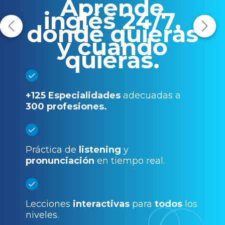
Aprende
inglés 24/7,
donde quieras
y cuando
quieras.
+125 Especialidades
adecuadas a
300 profesiones.
Práctica de
listening
y
pronunciación
en tiempo real.
Lecciones
interactivas
para
todos
los
niveles.