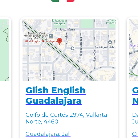
Glish English
G
Guadalajara
N
Golfo de Cortés 2974, Vallarta
Da
Norte, 4460
Ju
Guadalajara, Jal.
C