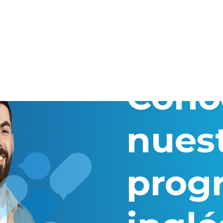
Cono
nues
prog