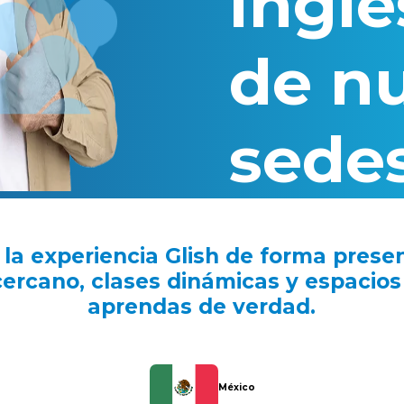
inglé
de
nu
sede
 la experiencia Glish de forma presen
cano, clases dinámicas y espacios
aprendas de verdad.
México