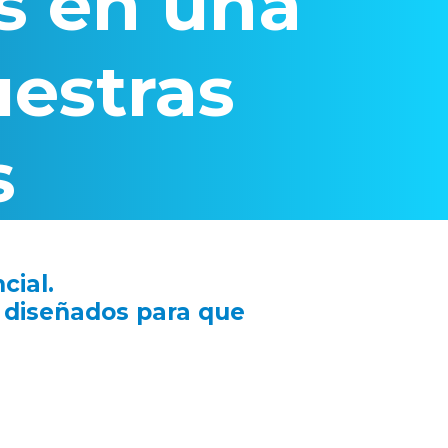
s en una
estras
s
cial.
 diseñados para que