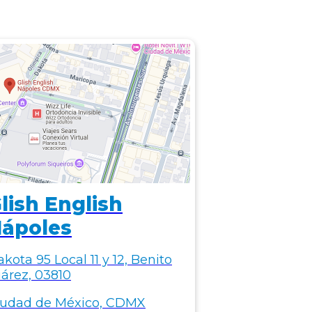
lish English
ápoles
kota 95 Local 11 y 12, Benito
árez, 03810
iudad de México, CDMX