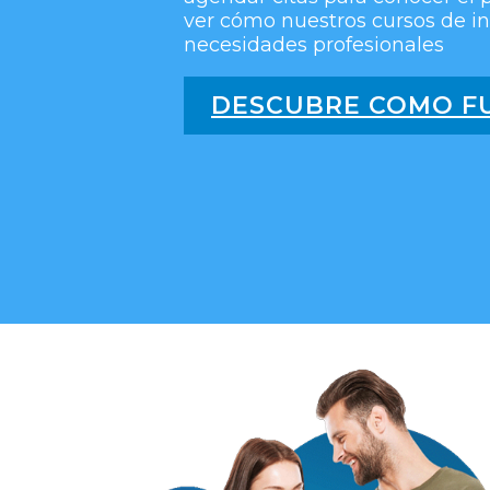
ver cómo nuestros cursos de in
necesidades profesionales
DESCUBRE COMO FU