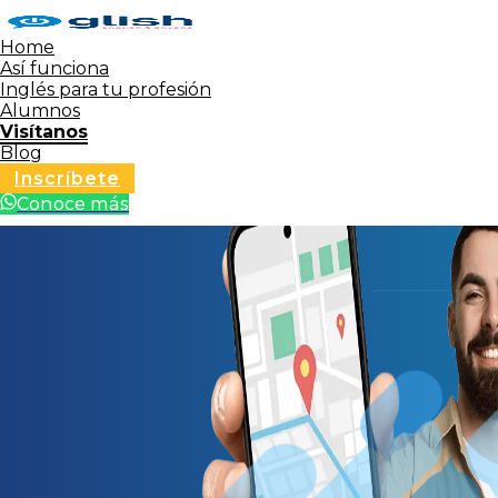
Home
Así funciona
Inglés para tu profesión
Alumnos
Visítanos
Blog
Inscríbete
Conoce más