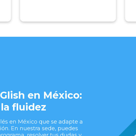
Glish en México:
la fluidez
lés en México que se adapte a
ución. En nuestra sede, puedes
programa, resolver tus dudas y