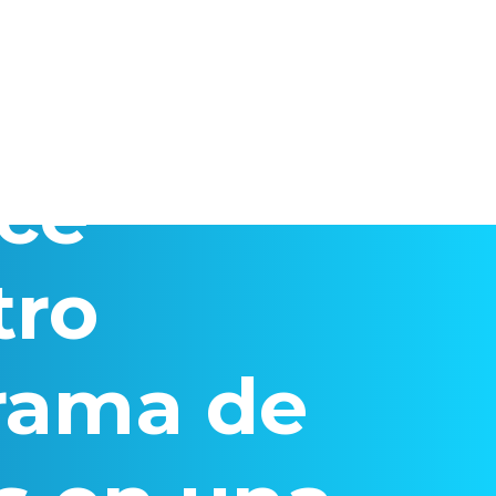
ce
tro
rama de