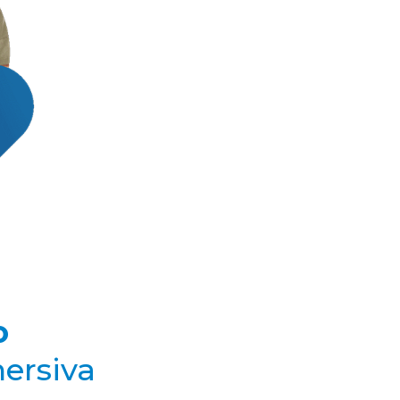
o
mersiva